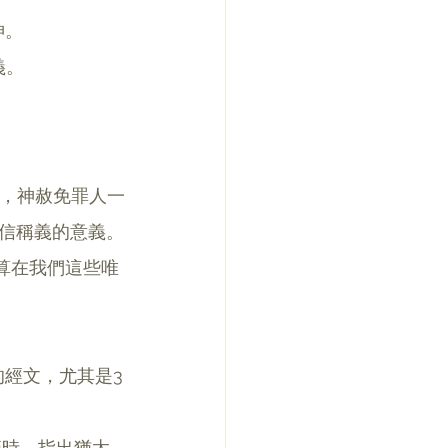
神。
義。
為，神赦免罪人一
信稱義的意義。
算在我們這些唯
心的經文，尤其是3
節時，指出猶太