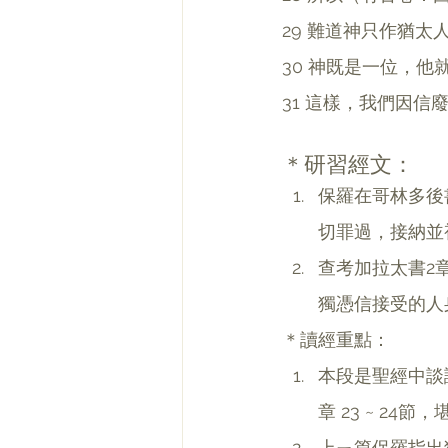
29 難道神只作猶
30 神既是一位，
31 這樣，我們因
＊研習經文：
保羅在哥林多後
切罪過，接納並
查考加拉太書2
獨憑信接受的人
＊讀經重點：
本段是聖經中談論到
章 23 ~ 24
上ㄧ篇保羅指出