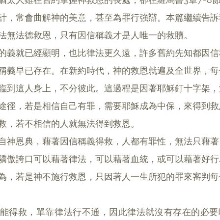
計，常會曲解神的美意，甚至為罪行強辯。本篇繼續告訴
法無法德救恩，只有因信稱義才是人唯一的救贖。
的義就已經顯明，也比律法更久遠，許多舊約先知都因信
稱義早已存在。在新約時代，神的救恩就遍及全世界，每
臨到這人身上，不分彼此。這過程是因著耶穌釘十字架，
途徑，若是相信自己有罪，需要耶穌成為中保，來得到救
救，若不相信的人就無法得到救恩。
自神恩典，藉著因信稱義得救，人都有罪性，無法只藉著
驕傲誇口可以藉著律法，可以藉著血統，或可以藉著好行
為，若是神不施行救恩，只因著人一生所犯的罪來審判每
能得救，單靠律法行不通，因此律法就沒有存在的必要