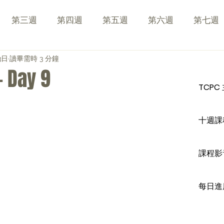
第三週
第四週
第五週
第六週
第七週
3日
讀畢需時 3 分鐘
Day 9
TCPC
十週課
課程影
每日進