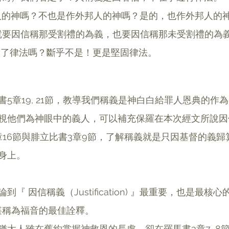
太人的神嗎？不也是作外邦人的神嗎？是的，也作外邦人的
他就要因信稱那受割禮的為義，也要因信稱那未受割禮的為
信廢了律法嗎？斷乎不是！更是堅固律法。
書5章19, 21節，教導我們稱義是神白白給罪人恩典的作
視他們為神眼中的義人，可以補充保羅在本次經文所說因
章16節與腓立比書3章9節，了解稱義就是只因基督的義歸
身上。
『 因信稱義（Justification) 』最重要，也是最核
節，堪稱為福音的最佳詮釋。 
猶太人雖在舊約掌握神救恩的長處，卻在羅馬書3章7~8