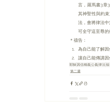
言，羅馬書3章
其神聖性與約束
法，會將律法中
可全守這至尊的
＊禱告：
為自己能了解因
讓自己能傳講因
耶穌
因信稱義
公義
律法
福
第二週