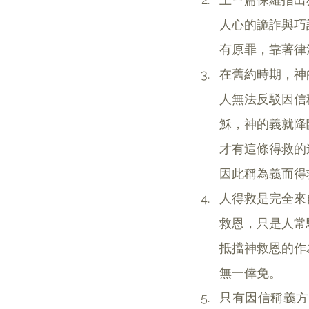
人心的詭詐與巧
有原罪，靠著律
在舊約時期，神
人無法反駁因信
穌，神的義就降
才有這條得救的
因此稱為義而得
人得救是完全來
救恩，只是人常
抵擋神救恩的作
無一倖免。
只有因信稱義方