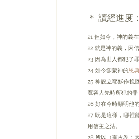
＊ 讀經進度：
21 但如今，神的
22 就是神的義，因
23 因為世人都犯了
24 如今卻蒙神的
恩
25 神設立耶穌作
寬容人先時所犯的罪
26 好在今時顯明
27 既是這樣，哪
用信主之法。
28 所以（有古卷