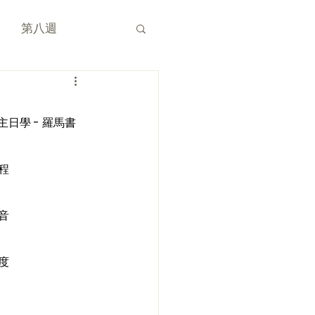
第八週
 主日學 - 羅馬書
程
音
度