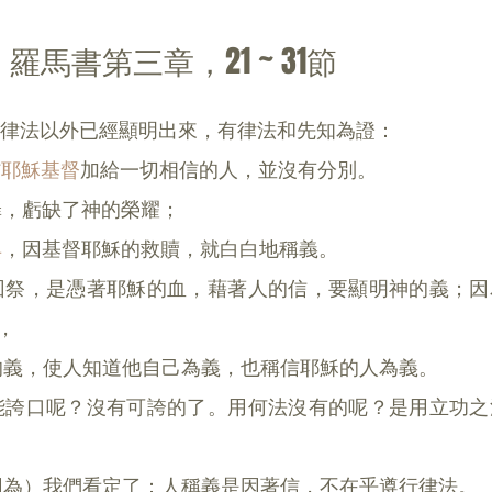
羅馬書第三章，21 ~ 31節
義在律法以外已經顯明出來，有律法和先知為證：
信
耶穌
基督
加給一切相信的人，並沒有分別。
罪，虧缺了神的榮耀；
典
，因基督耶穌的救贖，就白白地稱義。
挽回祭，是憑著耶穌的血，藉著人的信，要顯明神的義；
，
他的義，使人知道他自己為義，也稱信耶穌的人為義。
裡能誇口呢？沒有可誇的了。用何法沒有的呢？是用立功
：因為）我們看定了：人稱義是因著信，不在乎遵行律法。