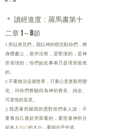
第十週
＊ 讀經進度：羅馬書第十
二章 1～8節
1 所以弟兄們，我以神的慈悲勸你們，將
身體獻上，當作活祭，是聖潔的，是神
所喜悅的；你們如此事奉乃是理所當然
的。
2 不要效法這個世界，只要心意更新而變
化，叫你們察驗何為神的善良、純全、
可喜悅的旨意。
3 我憑著所賜我的恩對你們各人說：不
要看自己過於所當看的，要照著神所分
給各人
信心
的大小，看得合乎中道。