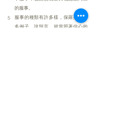
的服事。
服事的種類有許多樣，保羅列出許
多例子，說預言，就當照著信心的
程度說預言，執事，就當專一執
事；做教導的，就當專一教導；做
勸化的，就當專一勸化；施捨的，
就當誠實；治理的，就當殷勤；憐
憫人的，就當甘心。在現代的教
會，服事更多樣，也需要聽從保羅
的建議，將有恩賜的弟兄姊妹放在
對的位置，讓他們可以更盡情發
揮，在服事上榮耀神。
＊禱告：
找到自己恩賜，且願意為神服事。