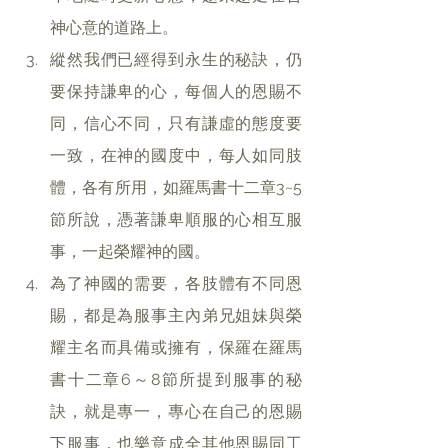
神心意的道路上。
縱然我們已經得到永生的秘訣，仍
要保持謙卑的心，每個人的恩賜不
同，信心不同，只有謙虛的態度要
一致，在神的國度中，每人如同肢
體，各有所用，如羅馬書十二章3~5
節所說，憑著謙卑順服的心相互服
事，一起榮耀神的國。
為了神國的需要，各肢體有不同恩
賜，都是為服事主內弟兄姐妹與榮
耀主名而具備或擁有，保羅在羅馬
書十二章6～8節所提到服事的秘
訣，就是專一，專心在自己的恩賜
下服事，也樂意成全其他恩賜同工