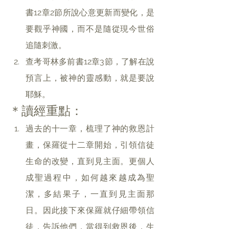
書12章2節所說心意更新而變化，是
要觀乎神國，而不是隨從現今世俗
追隨刺激。
查考哥林多前書12章3節，了解在說
預言上，被神的靈感動，就是要說
耶穌。
＊讀經重點：
過去的十一章，梳理了神的救恩計
畫，保羅從十二章開始，引領信徒
生命的改變，直到見主面。更個人
成聖過程中，如何越來越成為聖
潔，多結果子，一直到見主面那
日。因此接下來保羅就仔細帶領信
徒，告訴他們，當得到救恩後，生