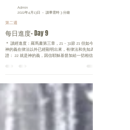
Admin
2022年4月13日
讀畢需時 3 分鐘
第二週
每日進度- Day 9
＊ 讀經進度：羅馬書第三章，21 ~ 31節 21 但如今，
神的義在律法以外已經顯明出來，有律法和先知為
證： 22 就是神的義，因信耶穌基督加給一切相信的
人，並沒有分別。 23 因為世人都犯了罪，虧缺了神
的榮耀； 24 如今卻蒙神的恩典，因基督耶穌的救
贖，就白白地稱義。...