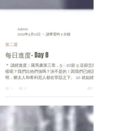
Admin
2022年4月12日
讀畢需時 2 分鐘
第二週
每日進度- Day 8
＊ 讀經進度：羅馬書第三章，9 ~ 20節 9 這卻怎麼
樣呢？我們比他們強嗎？決不是的！因我們已經證
明，猶太人和希利尼人都在罪惡之下。 10 就如經上
所記：「沒有義人，連一個也沒有。 11 沒有明白
的；沒有尋求神的； 12...