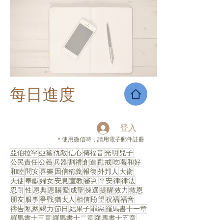
每日進度
登入
＊使用微信時，請用電子郵件註冊
亞伯拉罕
亞當
仇敵
信心
傳福音
光明
兒子
公民責任
公義
兵器
割禮
創造
勸戒
吃喝
和好
和睦
問安
喜樂
因信稱義
報復
外邦人
大衛
天使
奉獻
婦女
安息
宣教
審判
平安
律
律法
忍耐
性
恩典
恩賜
愛
成聖
揀選
提醒
效力
救恩
朋友
服事
爭戰
猶太人
相信
盼望
祝福
福音
禱告
私慾
竭力
節日
結果子
罪惡
羅馬書十一章
羅馬書十三章
羅馬書十二章
羅馬書十五章