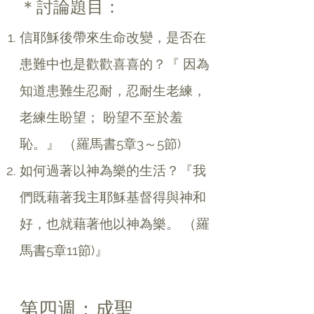
＊討論題目：
信耶穌後帶來生命改變，是否在
患難中也是歡歡喜喜的？『 因為
知道患難生忍耐，忍耐生老練，
老練生盼望； 盼望不至於羞
恥。』 （羅馬書5章3～5節)
如何過著以神為樂的生活？『我
們既藉著我主耶穌基督得與神和
好，也就藉著他以神為樂。 （羅
馬書5章11節)』
第四週：成聖